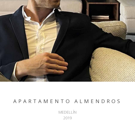
APARTAMENTO ALMENDROS
MEDELLÍN
2019